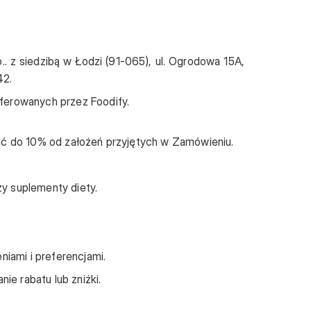
 z siedzibą w Łodzi (91-065), ul. Ogrodowa 15A,
42.
ferowanych przez Foodify.
ić do 10% od założeń przyjętych w Zamówieniu.
zy suplementy diety.
iami i preferencjami.
ie rabatu lub zniżki.