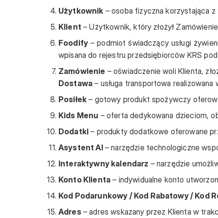
Użytkownik
– osoba fizyczna korzystająca z 
Klient
– Użytkownik, który złożył Zamówienie 
Foodify
– podmiot świadczący usługi żywieni
wpisana do rejestru przedsiębiorców KRS
Zamówienie
– oświadczenie woli Klienta, z
Dostawa
– usługa transportowa realizowana 
Posiłek
– gotowy produkt spożywczy oferowan
Kids Menu
– oferta dedykowana dzieciom, ob
Dodatki
– produkty dodatkowe oferowane przez
Asystent AI
– narzędzie technologiczne wspo
Interaktywny kalendarz
– narzędzie umożliw
Konto Klienta
– indywidualne konto utworzone
Kod Podarunkowy / Kod Rabatowy / Kod R
Adres
– adres wskazany przez Klienta w trakc