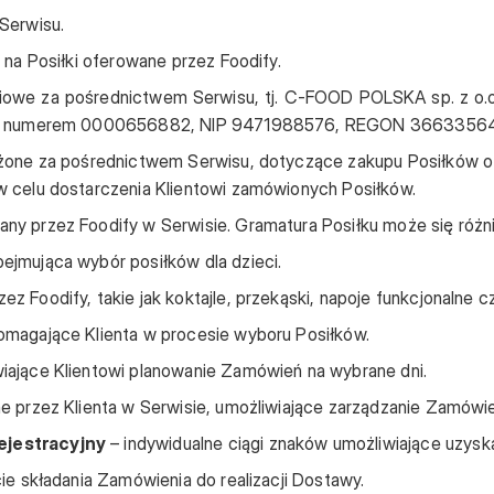
Serwisu.
na Posiłki oferowane przez Foodify.
owe za pośrednictwem Serwisu, tj. C-FOOD POLSKA sp. z o.o..
 pod numerem 0000656882, NIP 9471988576, REGON 3663356
łożone za pośrednictwem Serwisu, dotyczące zakupu Posiłków o
w celu dostarczenia Klientowi zamówionych Posiłków.
y przez Foodify w Serwisie. Gramatura Posiłku może się różn
ejmująca wybór posiłków dla dzieci.
 Foodify, takie jak koktajle, przekąski, napoje funkcjonalne c
magające Klienta w procesie wyboru Posiłków.
iające Klientowi planowanie Zamówień na wybrane dni.
 przez Klienta w Serwisie, umożliwiające zarządzanie Zamówien
ejestracyjny
– indywidualne ciągi znaków umożliwiające uzyskan
ie składania Zamówienia do realizacji Dostawy.