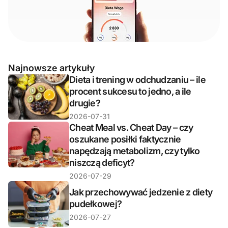
Najnowsze artykuły
Dieta i trening w odchudzaniu – ile
procent sukcesu to jedno, a ile
drugie?
2026-07-31
Cheat Meal vs. Cheat Day – czy
oszukane posiłki faktycznie
napędzają metabolizm, czy tylko
niszczą deficyt?
2026-07-29
Jak przechowywać jedzenie z diety
pudełkowej?
2026-07-27