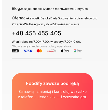
Blog
Jesz jak chcesz
Wybór z menu
Gotowe Diety
Kids
Oferta
Ciekawostki
Detoks
Diety
Gotowanie
Inspiracje
Nowości
Przepisy
Wellbeing
Wszystkie
Zdrowie
Zero waste
+48 455 455 405
W dni robocze: 7:00–17:00, w soboty: 7:00–10:00.
Obowiązują standardowe opłaty operatora.
Foodify zawsze pod ręką
Zamawiaj, zmieniaj i kontroluj wszystko
z telefonu. Jeden klik — i wszystko gra.