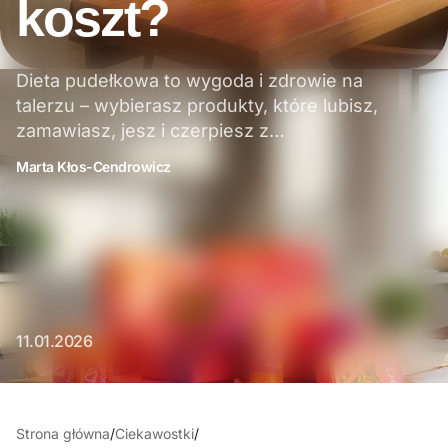
koszt?
Dieta pudełkowa to wygoda i zdrowie na
talerzu – wybierasz produkty, które lubisz,
zamawiasz, jesz i czerpiesz z…
Marta Kłos-Cendrowicz
11.01.2026
Strona główna
/
Ciekawostki
/