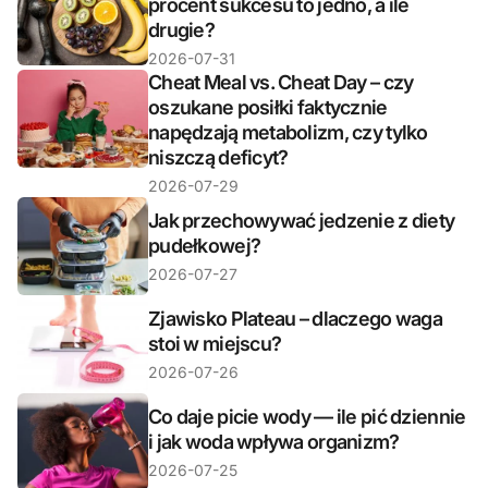
procent sukcesu to jedno, a ile
drugie?
2026-07-31
Cheat Meal vs. Cheat Day – czy
oszukane posiłki faktycznie
napędzają metabolizm, czy tylko
niszczą deficyt?
2026-07-29
Jak przechowywać jedzenie z diety
pudełkowej?
2026-07-27
Zjawisko Plateau – dlaczego waga
stoi w miejscu?
2026-07-26
Co daje picie wody — ile pić dziennie
i jak woda wpływa organizm?
2026-07-25