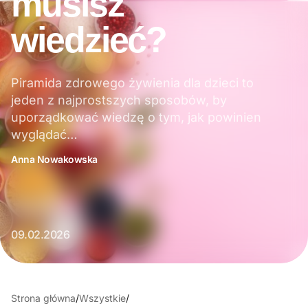
musisz
wiedzieć?
Piramida zdrowego żywienia dla dzieci to
jeden z najprostszych sposobów, by
uporządkować wiedzę o tym, jak powinien
wyglądać…
Anna Nowakowska
09.02.2026
Strona główna
/
Wszystkie
/