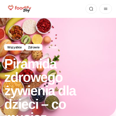
Wszystkie
Zdrowie
3 min
Piramida
zdrowego
żywienia dla
dzieci – co