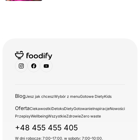
Blog
Jesz jak chcesz
Wybór z menu
Gotowe Diety
Kids
Oferta
Ciekawostki
Detoks
Diety
Gotowanie
Inspiracje
Nowości
Przepisy
Wellbeing
Wszystkie
Zdrowie
Zero waste
+48 455 455 405
W dni robocze: 7:00–17:00, w soboty: 7:00–10:00.