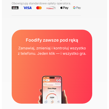
Obowiązują standardowe opłaty operatora.
Foodify zawsze pod ręką
Zamawiaj, zmieniaj i kontroluj wszystko
z telefonu. Jeden klik — i wszystko gra.