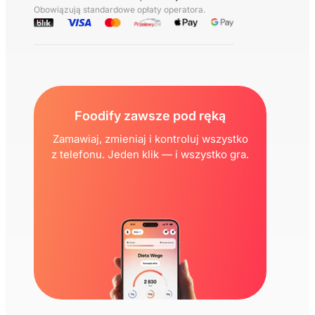
Obowiązują standardowe opłaty operatora.
Foodify zawsze pod ręką
Zamawiaj, zmieniaj i kontroluj wszystko
z telefonu. Jeden klik — i wszystko gra.