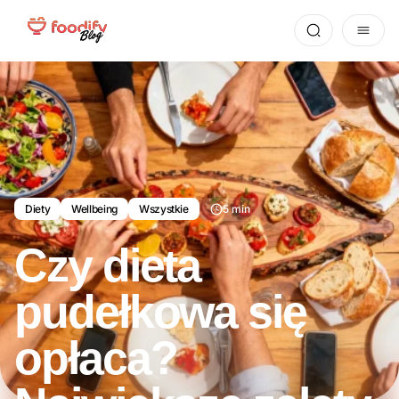
Diety
Wellbeing
Wszystkie
5 min
Czy dieta
pudełkowa się
opłaca?