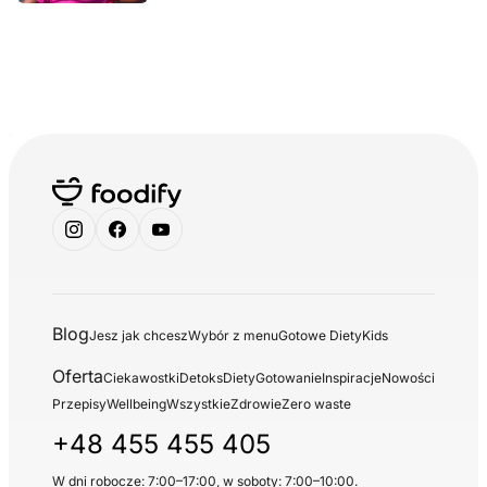
Blog
Jesz jak chcesz
Wybór z menu
Gotowe Diety
Kids
Oferta
Ciekawostki
Detoks
Diety
Gotowanie
Inspiracje
Nowości
Przepisy
Wellbeing
Wszystkie
Zdrowie
Zero waste
+48 455 455 405
W dni robocze: 7:00–17:00, w soboty: 7:00–10:00.