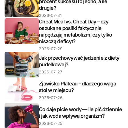
procent sukcesu to jedno, a ile
drugie?
2026-07-31
Cheat Meal vs. Cheat Day – czy
oszukane posiłki faktycznie
napędzają metabolizm, czy tylko
niszczą deficyt?
2026-07-29
Jak przechowywać jedzenie z diety
pudełkowej?
2026-07-27
Zjawisko Plateau – dlaczego waga
stoi w miejscu?
2026-07-26
Co daje picie wody — ile pić dziennie
i jak woda wpływa organizm?
2026-07-25