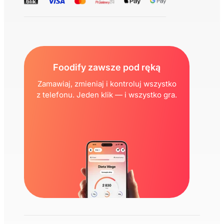
Foodify zawsze pod ręką
Zamawiaj, zmieniaj i kontroluj wszystko
z telefonu. Jeden klik — i wszystko gra.