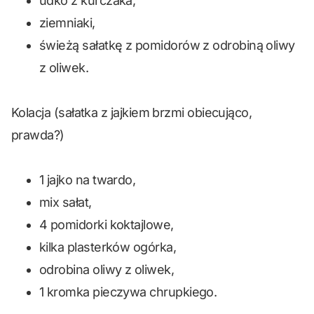
udko z kurczaka,
ziemniaki,
świeżą sałatkę z pomidorów z odrobiną oliwy
z oliwek.
Kolacja (sałatka z jajkiem brzmi obiecująco,
prawda?)
1 jajko na twardo,
mix sałat,
4 pomidorki koktajlowe,
kilka plasterków ogórka,
odrobina oliwy z oliwek,
1 kromka pieczywa chrupkiego.