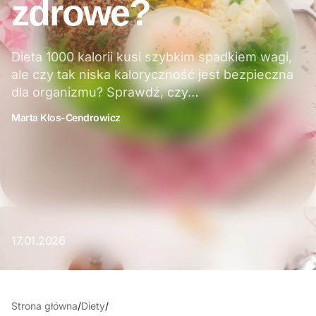
zdrowe?
Dieta 1000 kalorii kusi szybkim spadkiem wagi,
ale czy tak niska kaloryczność jest bezpieczna
dla organizmu? Sprawdź, czy…
Marta Kłos-Cendrowicz
17.01.2026
Strona główna
/
Diety
/