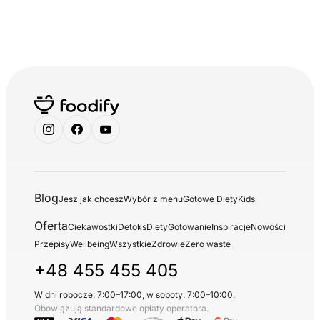
Blog
Jesz jak chcesz
Wybór z menu
Gotowe Diety
Kids
Oferta
Ciekawostki
Detoks
Diety
Gotowanie
Inspiracje
Nowości
Przepisy
Wellbeing
Wszystkie
Zdrowie
Zero waste
+48 455 455 405
W dni robocze: 7:00–17:00, w soboty: 7:00–10:00.
Obowiązują standardowe opłaty operatora.