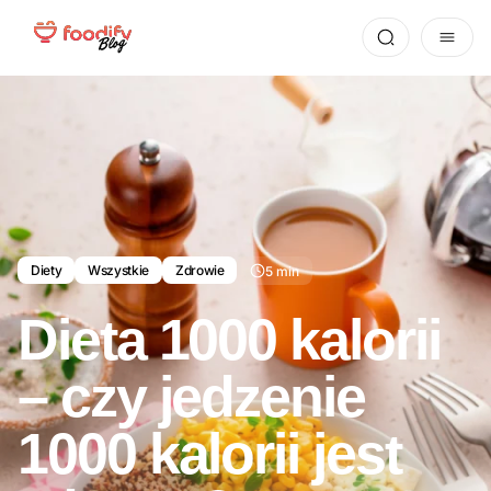
Diety
Wszystkie
Zdrowie
5 min
Dieta 1000 kalorii
– czy jedzenie
1000 kalorii jest