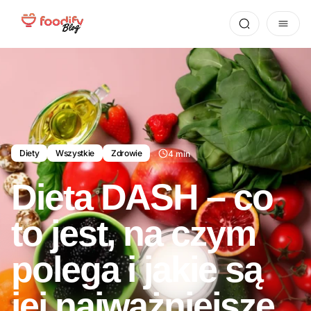
Diety
Wszystkie
Zdrowie
4 min
Dieta DASH – co
to jest, na czym
polega i jakie są
jej najważniejsze