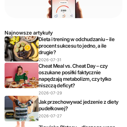
Najnowsze artykuły
Dieta i trening w odchudzaniu – ile
procent sukcesu to jedno, a ile
drugie?
2026-07-31
Cheat Meal vs. Cheat Day – czy
oszukane posiłki faktycznie
napędzają metabolizm, czy tylko
niszczą deficyt?
2026-07-29
Jak przechowywać jedzenie z diety
pudełkowej?
2026-07-27