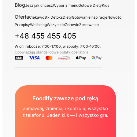
Blog
Jesz jak chcesz
Wybór z menu
Gotowe Diety
Kids
Oferta
Ciekawostki
Detoks
Diety
Gotowanie
Inspiracje
Nowości
Przepisy
Wellbeing
Wszystkie
Zdrowie
Zero waste
+48 455 455 405
W dni robocze: 7:00–17:00, w soboty: 7:00–10:00.
Obowiązują standardowe opłaty operatora.
Foodify zawsze pod ręką
Zamawiaj, zmieniaj i kontroluj wszystko
z telefonu. Jeden klik — i wszystko gra.