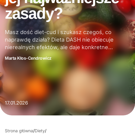
zasady?
Masz dość diet-cud i szukasz czegoś, co
naprawdę działa? Dieta DASH nie obiecuje
nierealnych efektów, ale daje konkretne…
Marta Kłos-Cendrowicz
17.01.2026
Strona główna
/
Diety
/