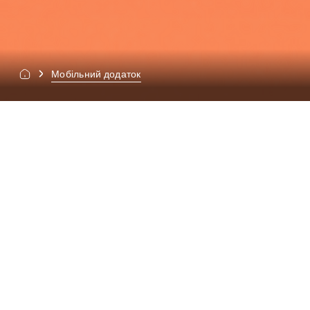
Мобільний додаток
Ви говорите. Ви
З додатком Foodify
прямо
до ваших дверей.
Одне місце, яке керує вашою їжею, здоров'ям і
часом. Додаток з персональним e-Асистентом
замовляє, змінює адреси, нагадує та звітує про
результати. Все відбувається автоматично,
достатньо сказати одне речення.