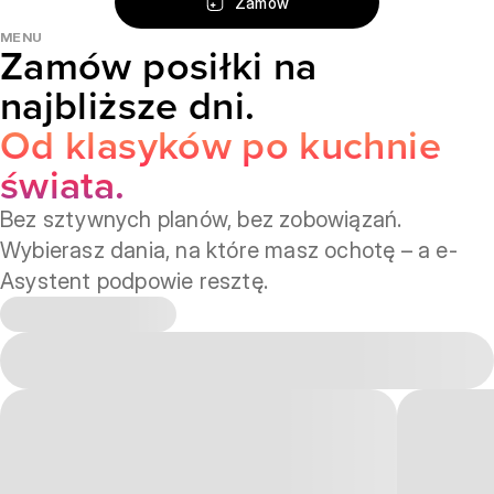
Zamów
Ograniczona ilość dań do wyboru
Jesz jak Chcesz
5 posiłków dziennie, czy zjesz czy nie
MENU
Zamów posiłki na
Zamawiasz ulubione posiłki – nawet jeden dziennie
najbliższe dni.
Wybierasz spośród 80+ dań każdego dnia
Od klasyków po kuchnie
Płacisz tylko za to, na co masz ochotę
świata.
Bez abonamentu i sztywnych zasad
Pełna dowolność
Bez sztywnych planów, bez zobowiązań.
Wybierasz dania, na które masz ochotę – a e-
Asystent podpowie resztę.