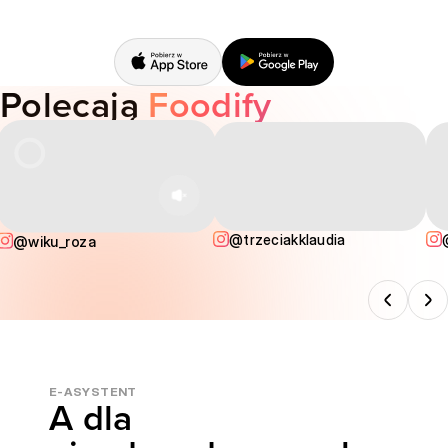
Polecają
Foodify
@trzeciakklaudia
@wiku_roza
E-ASYSTENT
A dla