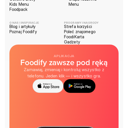
Kids Menu
Menu
Foodpack
O NAS I INSPIRACJE
PROGRAMY I NAGRODY
Blog i artykuły
Strefa korzyści
Poznaj Foodify
Poleć znajomego
FoodiKarta
Gadżety
APLIKACJA
Foodify zawsze pod ręką
Zamawiaj, zmieniaj i kontroluj wszystko z
telefonu. Jeden klik — i wszystko gra.